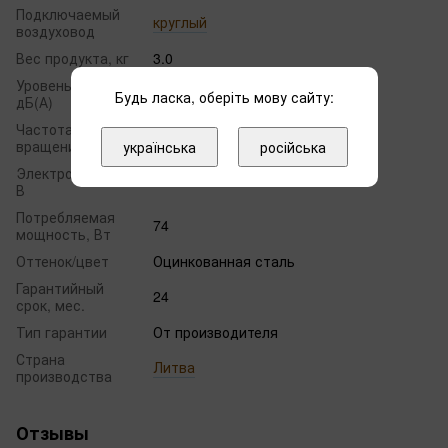
Подключаемый
круглый
воздуховод
Вес продукта, кг
3.0
Уровень шума,
58
Будь ласка, оберіть мову сайту:
дБ(А)
Частота
2800
вращения
українська
російська
Электропитание,
220
В
Потребляемая
74
мощность, Вт
Оттенок/цвет
Оцинкованная сталь
Гарантийный
24
срок, мес.
Тип гарантии
От производителя
Страна
Литва
производства
Отзывы