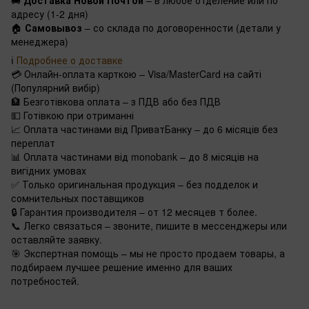
🚚
Доставка Новой Почтой
– в любое отделение или по
адресу (1-2 дня)
🏠
Самовывоз
– со склада по договоренности (детали у
менеджера)
ℹ️
Подробнее о доставке
💳 Онлайн-оплата карткою – Visa/MasterCard на сайті
(Популярний вибір)
🏦 Безготівкова оплата – з ПДВ або без ПДВ
💵 Готівкою при отриманні
📈 Оплата частинами від ПриватБанку – до 6 місяців без
переплат
📊 Оплата частинами від monobank – до 8 місяців на
вигідних умовах
✅ Только оригинальная продукция – без подделок и
сомнительных поставщиков
🔒 Гарантия производителя – от 12 месяцев т более.
📞 Легко связаться – звоните, пишите в мессенджеры или
оставляйте заявку.
🎯 Экспертная помощь – мы не просто продаем товары, а
подбираем лучшее решение именно для ваших
потребностей.