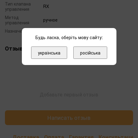
Тип клапана
RX
управления
Метод
ручное
управления
Назначение
фильтрация
Будь ласка, оберіть мову сайту:
Отзывы
українська
російська
Добавьте первый отзыв
Написать отзыв
Доставка
Оплата
Гарантия
Консультация