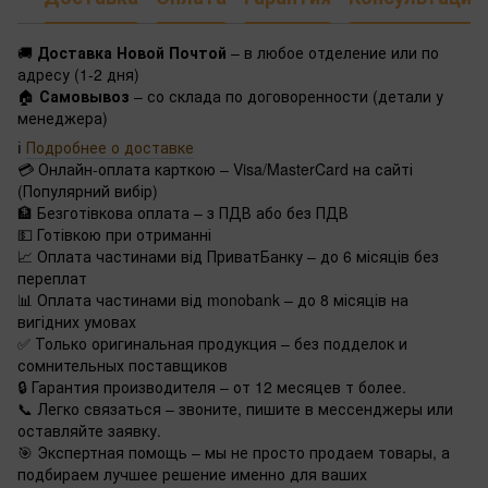
🚚
Доставка Новой Почтой
– в любое отделение или по
адресу (1-2 дня)
🏠
Самовывоз
– со склада по договоренности (детали у
менеджера)
ℹ️
Подробнее о доставке
💳 Онлайн-оплата карткою – Visa/MasterCard на сайті
(Популярний вибір)
🏦 Безготівкова оплата – з ПДВ або без ПДВ
💵 Готівкою при отриманні
📈 Оплата частинами від ПриватБанку – до 6 місяців без
переплат
📊 Оплата частинами від monobank – до 8 місяців на
вигідних умовах
✅ Только оригинальная продукция – без подделок и
сомнительных поставщиков
🔒 Гарантия производителя – от 12 месяцев т более.
📞 Легко связаться – звоните, пишите в мессенджеры или
оставляйте заявку.
🎯 Экспертная помощь – мы не просто продаем товары, а
подбираем лучшее решение именно для ваших