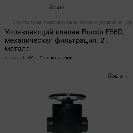
Очистка воды
Комплектующие
Клапаны управления
Упр
Управляющий клапан Runxin F56D,
механическая фильтрация, 2",
металл
Артикул:
fns991
Оставить отзыв