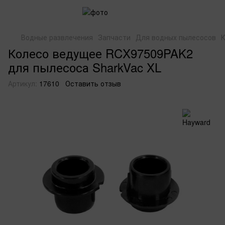
Водные развлечения
Запчасти
Для водных пылесосов
К
Колесо ведущее RCX97509PAK2
для пылесоса SharkVac XL
Артикул:
17610
Оставить отзыв