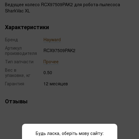
Ведущее колесо RCX97509PAK2 для робота-пылесоса
SharkVac XL
Характеристики
Бренд
Hayward
Артикул
RCX97509PAK2
производителя
Тип запчасти
Прочее
Вес в
0.50
упаковке, кг
Гарантия
12 месяцев
Отзывы
Будь ласка, оберіть мову сайту: