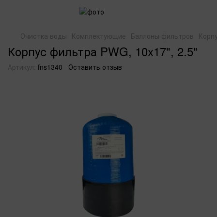
Очистка воды
Комплектующие
Баллоны фильтров
Корпу
Корпус фильтра PWG, 10x17", 2.5"
Артикул:
fns1340
Оставить отзыв