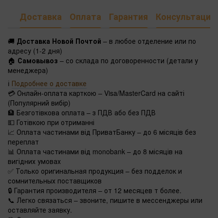
Доставка
Оплата
Гарантия
Консультация
🚚
Доставка Новой Почтой
– в любое отделение или по
адресу (1-2 дня)
🏠
Самовывоз
– со склада по договоренности (детали у
менеджера)
ℹ️
Подробнее о доставке
💳 Онлайн-оплата карткою – Visa/MasterCard на сайті
(Популярний вибір)
🏦 Безготівкова оплата – з ПДВ або без ПДВ
💵 Готівкою при отриманні
📈 Оплата частинами від ПриватБанку – до 6 місяців без
переплат
📊 Оплата частинами від monobank – до 8 місяців на
вигідних умовах
✅ Только оригинальная продукция – без подделок и
сомнительных поставщиков
🔒 Гарантия производителя – от 12 месяцев т более.
📞 Легко связаться – звоните, пишите в мессенджеры или
оставляйте заявку.