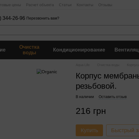
птовые цены
Расчет объекта
Статьи
Контакты
Отзывы
) 344-26-96
Перезвонить вам?
Очистка
ие
Кондиционирование
Вентиляц
воды
Aqua Life
Очистка воды
Корпус
Корпус мембраны
резьбовой.
В наличии
Оставить отзыв
216 грн
Купить
Быстрый з