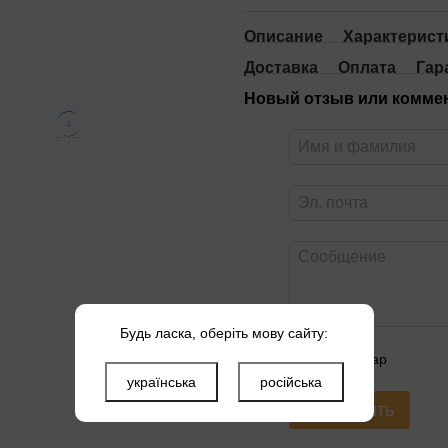
Описание
Характерист
Доставка
Оплата
Гар
Новый отзыв или комме
Будь ласка, оберіть мову сайту:
Оцените товар
українська
російська
Отправить