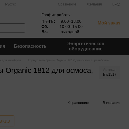
Сравнение
Рус
Укр
Желания
Вход
График работы:
Пн–Пт:
9:00–18:00
Мой заказ
Сб:
10:00–15:00
Вс:
выходной
Энергетическое
ия
Безопасность
оборудование
а для мембран
Корпус мембраны Organic 1812 для осмоса, резьбовой.
 Organic 1812 для осмоса,
Артикул
fns1317
К сравнению
В желания
аказ