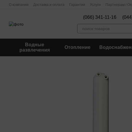
Перейти к основному контенту
О компании
Доставка и оплата
Гарантии
Услуги
Партнерам / О
(066) 341-11-16
(044
Водные
Отопление
Водоснабжен
развлечения