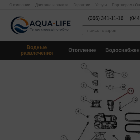
Перейти к основному контенту
О компании
Доставка и оплата
Гарантии
Услуги
Партнерам / О
(066) 341-11-16
(044
Водные
Отопление
Водоснабжен
развлечения