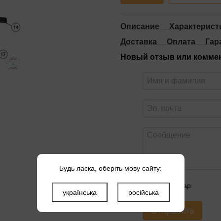
Описание
Характерист
Доставка
Оплата
Гар
Новый отзыв или комме
Будь ласка, оберіть мову сайту:
Оцените товар
українська
російська
Отправить