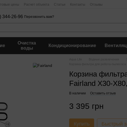
птовые цены
Расчет объекта
Статьи
Контакты
Отзывы
) 344-26-96
Перезвонить вам?
Очистка
ие
Кондиционирование
Вентиляц
воды
Aqua Life
Водные развлечения
Корзина фильтра для робота-пылесоса F
Корзина фильтра
Fairland X30-X80
В наличии
Оставить отзыв
3 395 грн
Купить
Быстрый з