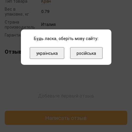
Тип товара
Кран
Вес в
0.79
упаковке, кг
Страна
Италия
производитель
Гарантия
12 месяцев
Будь ласка, оберіть мову сайту:
Отзывы
українська
російська
Добавьте первый отзыв
Написать отзыв