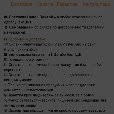
Доставка
Оплата
Гарантия
Консультация
🚚
Доставка Новой Почтой
– в любое отделение или по
адресу (1-2 дня)
🏠
Самовывоз
– со склада по договоренности (детали у
менеджера)
ℹ️
Подробнее о доставке
💳 Онлайн-оплата карткою – Visa/MasterCard на сайті
(Популярний вибір)
🏦 Безготівкова оплата – з ПДВ або без ПДВ
💵 Готівкою при отриманні
📈 Оплата частинами від ПриватБанку – до 6 місяців без
переплат
📊 Оплата частинами від monobank – до 8 місяців на
вигідних умовах
✅ Только оригинальная продукция – без подделок и
сомнительных поставщиков
🔒 Гарантия производителя – от 12 месяцев т более.
📞 Легко связаться – звоните, пишите в мессенджеры или
оставляйте заявку.
🎯 Экспертная помощь – мы не просто продаем товары, а