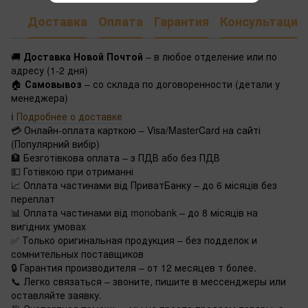
Доставка
Оплата
Гарантия
Консультация
🚚
Доставка Новой Почтой
– в любое отделение или по
адресу (1-2 дня)
🏠
Самовывоз
– со склада по договоренности (детали у
менеджера)
ℹ️
Подробнее о доставке
💳 Онлайн-оплата карткою – Visa/MasterCard на сайті
(Популярний вибір)
🏦 Безготівкова оплата – з ПДВ або без ПДВ
💵 Готівкою при отриманні
📈 Оплата частинами від ПриватБанку – до 6 місяців без
переплат
📊 Оплата частинами від monobank – до 8 місяців на
вигідних умовах
✅ Только оригинальная продукция – без подделок и
сомнительных поставщиков
🔒 Гарантия производителя – от 12 месяцев т более.
📞 Легко связаться – звоните, пишите в мессенджеры или
оставляйте заявку.