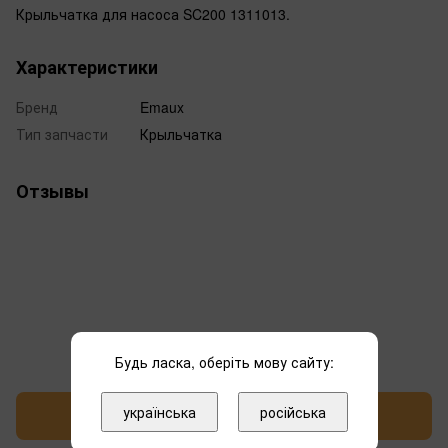
Крыльчатка для насоса SC200 1311013.
Характеристики
Бренд
Emaux
Тип запчасти
Крыльчатка
Отзывы
Добавьте первый отзыв
Будь ласка, оберіть мову сайту:
українська
російська
Написать отзыв