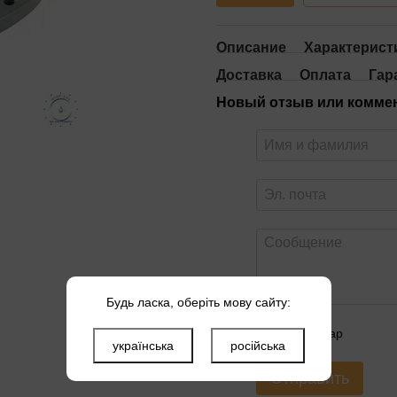
Описание
Характерист
Доставка
Оплата
Гар
Новый отзыв или комме
Будь ласка, оберіть мову сайту:
Оцените товар
українська
російська
Отправить