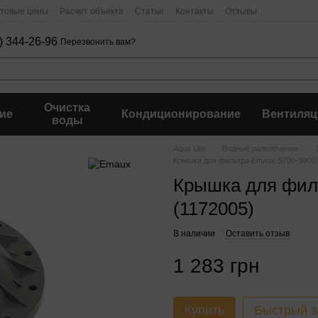
птовые цены
Расчет объекта
Статьи
Контакты
Отзывы
) 344-26-96
Перезвонить вам?
Очистка
ие
Кондиционирование
Вентиляц
воды
Aqua Life
Водные развлечения
Крышка для фильтра Emaux S700-S900 
Крышка для фил
(1172005)
В наличии
Оставить отзыв
1 283 грн
Купить
Быстрый з