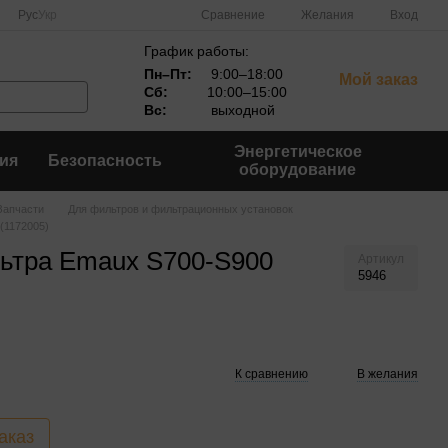
Сравнение
Рус
Укр
Желания
Вход
График работы:
Пн–Пт:
9:00–18:00
Мой заказ
Сб:
10:00–15:00
Вс:
выходной
Энергетическое
ия
Безопасность
оборудование
Запчасти
Для фильтров и фильтрационных установок
(1172005)
ьтра Emaux S700-S900
Артикул
5946
К сравнению
В желания
аказ