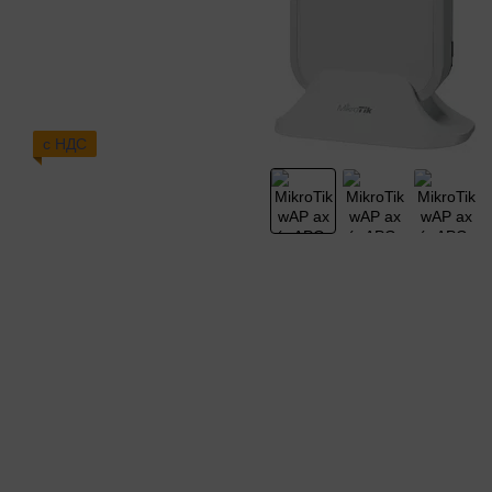
с НДС