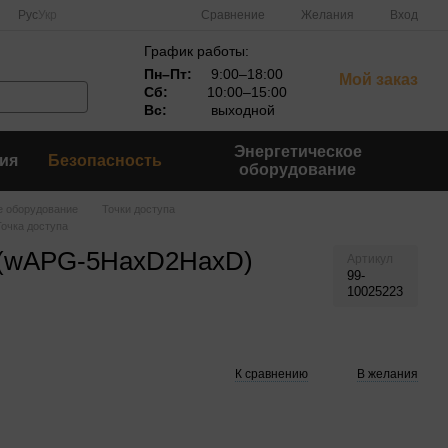
Сравнение
Рус
Укр
Желания
Вход
График работы:
Пн–Пт:
9:00–18:00
Мой заказ
Сб:
10:00–15:00
Вс:
выходной
Энергетическое
ия
Безопасность
оборудование
е оборудование
Точки доступа
очка доступа
x (wAPG-5HaxD2HaxD)
Артикул
99-
10025223
К сравнению
В желания