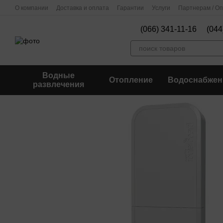
Перейти к основному контенту
О компании
Доставка и оплата
Гарантии
Услуги
Партнерам / О
(066) 341-11-16
(044
Водные
Отопление
Водоснабжен
развлечения