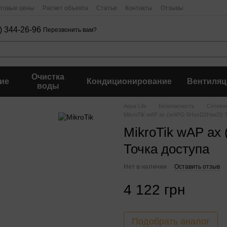
птовые цены
Расчет объекта
Статьи
Контакты
Отзывы
) 344-26-96
Перезвонить вам?
Очистка
ие
Кондиционирование
Вентиляц
воды
Aqua Life
Безопасность
Сетево
MikroTik wAP ax (wAPG-5HaxD2HaxD) Т
MikroTik wAP a
Точка доступа
Нет в наличии
Оставить отзыв
4 122 грн
Подобрать аналог