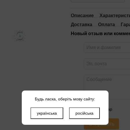
Описание
Характерист
Доставка
Оплата
Гар
Новый отзыв или комме
Будь ласка, оберіть мову сайту:
Оцените товар
українська
російська
Отправить