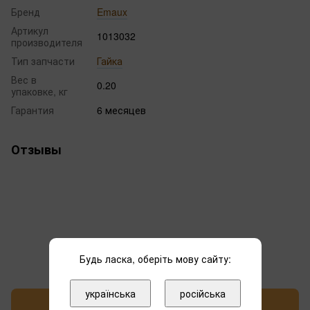
Бренд
Emaux
Артикул
1013032
производителя
Тип запчасти
Гайка
Вес в
0.20
упаковке, кг
Гарантия
6 месяцев
Отзывы
Добавьте первый отзыв
Будь ласка, оберіть мову сайту:
українська
російська
Написать отзыв