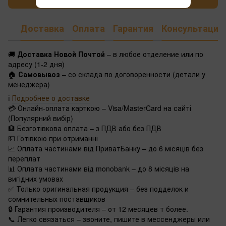
Доставка
Оплата
Гарантия
Консультация
🚚
Доставка Новой Почтой
– в любое отделение или по
адресу (1-2 дня)
🏠
Самовывоз
– со склада по договоренности (детали у
менеджера)
ℹ️
Подробнее о доставке
💳 Онлайн-оплата карткою – Visa/MasterCard на сайті
(Популярний вибір)
🏦 Безготівкова оплата – з ПДВ або без ПДВ
💵 Готівкою при отриманні
📈 Оплата частинами від ПриватБанку – до 6 місяців без
переплат
📊 Оплата частинами від monobank – до 8 місяців на
вигідних умовах
✅ Только оригинальная продукция – без подделок и
сомнительных поставщиков
🔒 Гарантия производителя – от 12 месяцев т более.
📞 Легко связаться – звоните, пишите в мессенджеры или