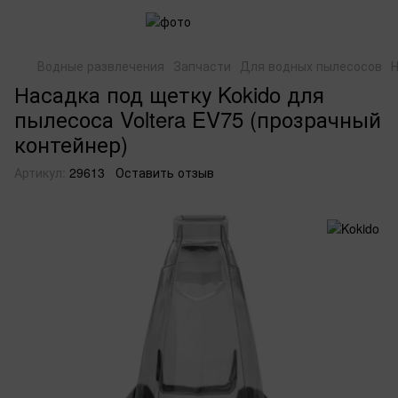
Водные развлечения
Запчасти
Для водных пылесосов
Н
Насадка под щетку Kokido для
пылесоса Voltera EV75 (прозрачный
контейнер)
Артикул:
29613
Оставить отзыв