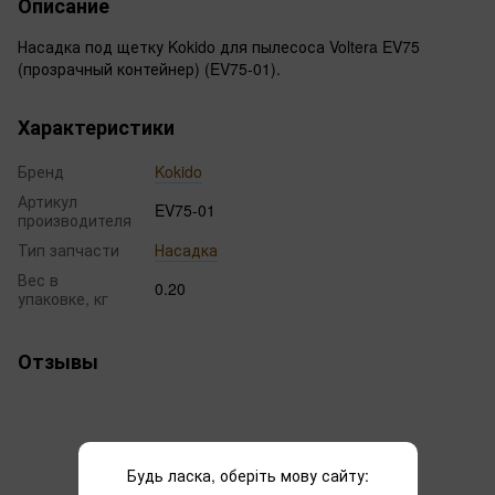
Описание
Насадка под щетку Kokido для пылесоса Voltera EV75
(прозрачный контейнер) (EV75-01).
Характеристики
Бренд
Kokido
Артикул
EV75-01
производителя
Тип запчасти
Насадка
Вес в
0.20
упаковке, кг
Отзывы
Будь ласка, оберіть мову сайту: