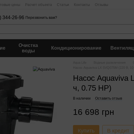
птовые цены
Расчет объекта
Статьи
Контакты
Отзывы
) 344-26-96
Перезвонить вам?
Очистка
ие
Кондиционирование
Вентиляц
воды
Aqua Life
Водные развлечения
Насос Aquaviva LX SVQ075M (220 В, 10 
Насос Aquaviva 
ч, 0.75 HP)
В наличии
Оставить отзыв
16 698 грн
Купить
В кредит