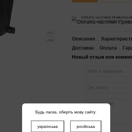
ОПЛАТА ЧАСТЯМИ ПРИВАТБАН
8 платежей по 2 087.25 грн
Описание
Характерист
Доставка
Оплата
Гар
Новый отзыв или комме
Будь ласка, оберіть мову сайту:
українська
російська