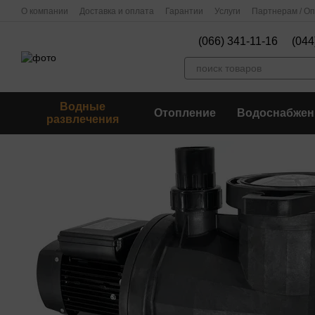
Перейти к основному контенту
О компании
Доставка и оплата
Гарантии
Услуги
Партнерам / О
(066) 341-11-16
(044
Водные
Отопление
Водоснабжен
развлечения