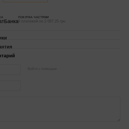
КА
ПОКУПКА ЧАСТЯМИ
8 платежей по 2 087.25 грн
ики
антия
нтарий
Войти с помощью