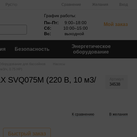
Сравнение
Рус
Укр
Желания
Вход
График работы:
Пн–Пт:
9:00–18:00
Мой заказ
Сб:
10:00–15:00
Вс:
выходной
Энергетическое
ия
Безопасность
оборудование
Оборудование для бассейнов
Насосы
м3/ч, 0.75 HP)
LX SVQ075M (220 В, 10 м3/
Артикул
34538
К сравнению
В желания
Быстрый заказ