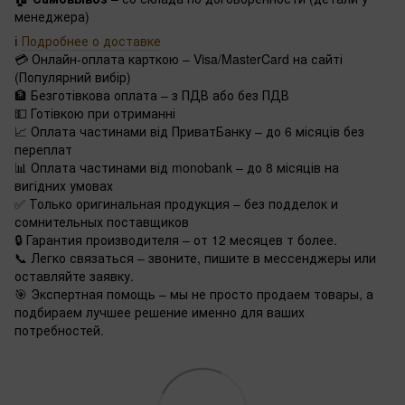
менеджера)
ℹ️
Подробнее о доставке
💳 Онлайн-оплата карткою – Visa/MasterCard на сайті
(Популярний вибір)
🏦 Безготівкова оплата – з ПДВ або без ПДВ
💵 Готівкою при отриманні
📈 Оплата частинами від ПриватБанку – до 6 місяців без
переплат
📊 Оплата частинами від monobank – до 8 місяців на
вигідних умовах
✅ Только оригинальная продукция – без подделок и
сомнительных поставщиков
🔒 Гарантия производителя – от 12 месяцев т более.
📞 Легко связаться – звоните, пишите в мессенджеры или
оставляйте заявку.
🎯 Экспертная помощь – мы не просто продаем товары, а
подбираем лучшее решение именно для ваших
потребностей.