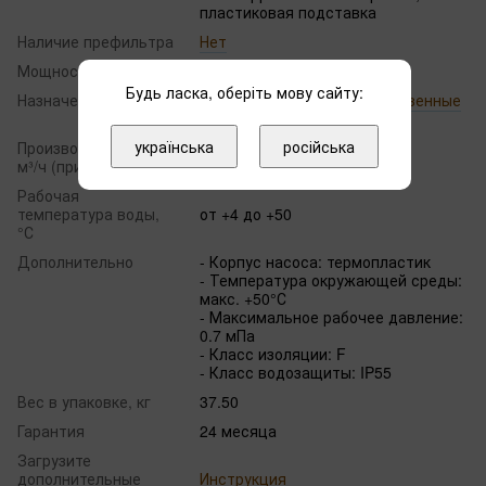
пластиковая подставка
Наличие префильтра
Нет
Мощность, кВт
2.2
Будь ласка, оберіть мову сайту:
Назначение
Частные бассейны, Общественные
бассейны
українська
російська
Производительность,
38 при 12 м
м³/ч (при h)
Рабочая
температура воды,
от +4 до +50
°С
Дополнительно
- Корпус насоса: термопластик
- Температура окружающей среды:
макс. +50°С
- Максимальное рабочее давление:
0.7 мПа
- Класс изоляции: F
- Класс водозащиты: IP55
Вес в упаковке, кг
37.50
Гарантия
24 месяца
Загрузите
дополнительные
Инструкция