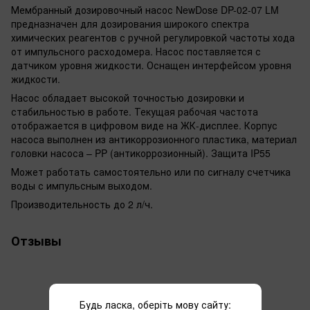
Мембранный дозировочный насос NewDose DP-02-07 LM
предназначен для дозирования широкого спектра
химических реагентов с ручной регулировкой частоты хода
от импульсного расходомера. Насос поставляется с
датчиком уровня жидкости. Оснащен интерфейсом уровня
жидкости.
Насос обладает высокой точностью дозировки и
стабильностью в работе. Текущая рабочая частота
отображается в цифровом виде на ЖК-дисплее. Корпус
насоса выполнен из антикоррозионного пластика, материал
головки насоса – PP (антикоррозионный). Защита IP55
Может работать самостоятельно или по сигналу счетчика
воды с импульсным выходом.
Производительность до 2 л/ч.
Отзывы
Будь ласка, оберіть мову сайту: