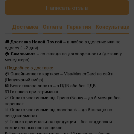
Написать отзыв
Доставка
Оплата
Гарантия
Консультация
🚚
Доставка Новой Почтой
– в любое отделение или по
адресу (1-2 дня)
🏠
Самовывоз
– со склада по договоренности (детали у
менеджера)
ℹ️
Подробнее о доставке
💳 Онлайн-оплата карткою – Visa/MasterCard на сайті
(Популярний вибір)
🏦 Безготівкова оплата – з ПДВ або без ПДВ
💵 Готівкою при отриманні
📈 Оплата частинами від ПриватБанку – до 6 місяців без
переплат
📊 Оплата частинами від monobank – до 8 місяців на
вигідних умовах
✅ Только оригинальная продукция – без подделок и
сомнительных поставщиков
🔒 Гарантия производителя – от 12 месяцев т более.