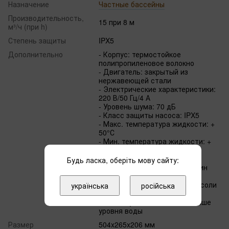
Назначение
Частные бассейны
Производительность,
15 при 8 м
м³/ч (при h)
Степень защиты
IPX5
Дополнительно
- Корпус: термостойкое
полипропиленовое волокно
- Двигатель: закрытый из
нержавеющей стали
- Электрические характеристики:
220 В/50 Гц/4 А
- Уровень шума: 70 дБ
- Класс защиты насоса: IPX5
- Макс. температура жидкости: +
50°С
- Мин. температура жидкости: +
4°С
- Давление: до 2 бар
Будь ласка, оберіть мову сайту:
- Обороты двигателя: 2900/мин
- Количество фаз: 1
- Допустимая концентрация соли
українська
російська
до 5 г/л
- Может устанавливаться выше
уровня воды
Размер
504x265x206 мм