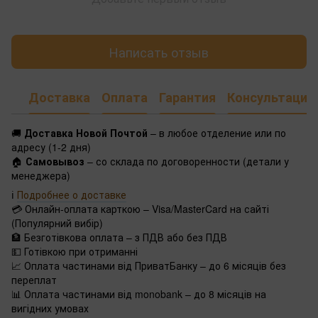
Написать отзыв
Доставка
Оплата
Гарантия
Консультация
🚚
Доставка Новой Почтой
– в любое отделение или по
адресу (1-2 дня)
🏠
Самовывоз
– со склада по договоренности (детали у
менеджера)
ℹ️
Подробнее о доставке
💳 Онлайн-оплата карткою – Visa/MasterCard на сайті
(Популярний вибір)
🏦 Безготівкова оплата – з ПДВ або без ПДВ
💵 Готівкою при отриманні
📈 Оплата частинами від ПриватБанку – до 6 місяців без
переплат
📊 Оплата частинами від monobank – до 8 місяців на
вигідних умовах