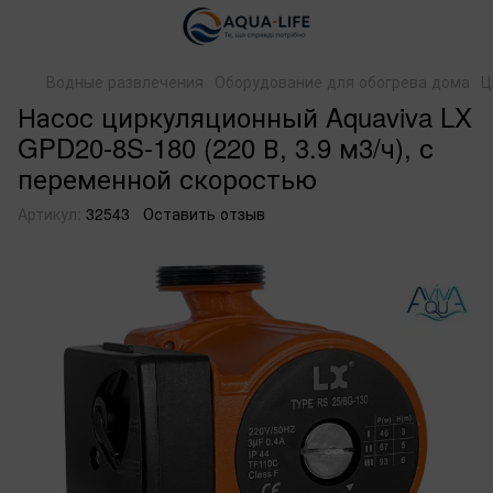
Водные развлечения
Оборудование для обогрева дома
Ц
Насос циркуляционный Aquaviva LX
GPD20-8S-180 (220 В, 3.9 м3/ч), с
переменной скоростью
Артикул:
32543
Оставить отзыв