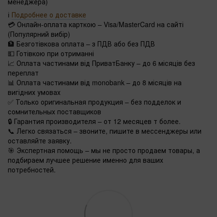
менеджера)
ℹ️
Подробнее о доставке
💳 Онлайн-оплата карткою – Visa/MasterCard на сайті
(Популярний вибір)
🏦 Безготівкова оплата – з ПДВ або без ПДВ
💵 Готівкою при отриманні
📈 Оплата частинами від ПриватБанку – до 6 місяців без
переплат
📊 Оплата частинами від monobank – до 8 місяців на
вигідних умовах
✅ Только оригинальная продукция – без подделок и
сомнительных поставщиков
🔒 Гарантия производителя – от 12 месяцев т более.
📞 Легко связаться – звоните, пишите в мессенджеры или
оставляйте заявку.
🎯 Экспертная помощь – мы не просто продаем товары, а
подбираем лучшее решение именно для ваших
потребностей.