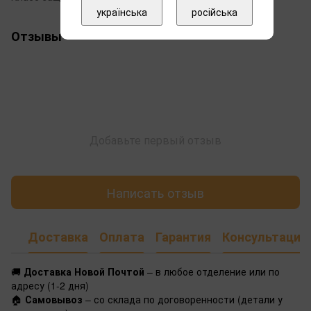
українська
російська
Отзывы
Добавьте первый отзыв
Написать отзыв
Доставка
Оплата
Гарантия
Консультация
🚚
Доставка Новой Почтой
– в любое отделение или по
адресу (1-2 дня)
🏠
Самовывоз
– со склада по договоренности (детали у