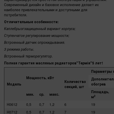
Современный дизайн и базовое исполнение делает их
наиболее привлекательными и доступными для
потребителя.
Отличительные особенности:
Каплебрызгзащищенный вариант корпуса;
Ступенчатое регулирование мощности;
Встроенный датчик опрокидывания.
3 режима работы.
Встроенный терморегулятор.
Полная гарантия масляных радиаторов"Термія"5 лет!
Параметры 
Мощность, кВт
Дополнител
Количество
Модель
обогрев
секций, шт
Площадь,
мин.
ср.
макс.
2
м
Н0612
0,5
0,7
1,2
6
19
Н0712
0,5
0,7
1,2
7
19