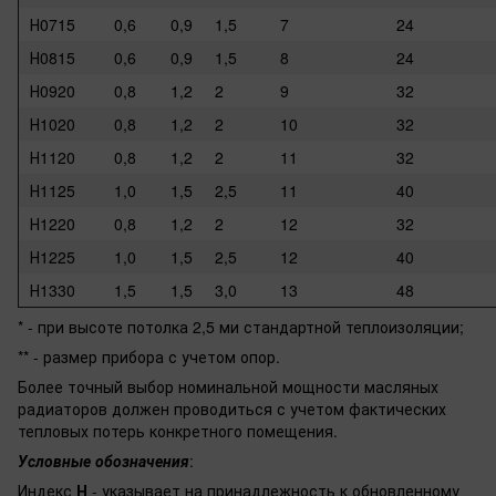
Н0715
0,6
0,9
1,5
7
24
Н0815
0,6
0,9
1,5
8
24
Н0920
0,8
1,2
2
9
32
Н1020
0,8
1,2
2
10
32
Н1120
0,8
1,2
2
11
32
Н1125
1,0
1,5
2,5
11
40
Н1220
0,8
1,2
2
12
32
Н1225
1,0
1,5
2,5
12
40
Н1330
1,5
1,5
3,0
13
48
* - при высоте потолка
2,5 м
и стандартной теплоизоляции;
** - размер прибора с учетом опор.
Более точный выбор номинальной мощности масляных
радиаторов должен проводиться с учетом фактических
тепловых потерь конкретного помещения.
Условные обозначения
:
Индекс
Н
- указывает на принадлежность к обновленному