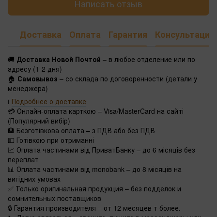
Написать отзыв
Доставка
Оплата
Гарантия
Консультация
🚚
Доставка Новой Почтой
– в любое отделение или по
адресу (1-2 дня)
🏠
Самовывоз
– со склада по договоренности (детали у
менеджера)
ℹ️
Подробнее о доставке
💳 Онлайн-оплата карткою – Visa/MasterCard на сайті
(Популярний вибір)
🏦 Безготівкова оплата – з ПДВ або без ПДВ
💵 Готівкою при отриманні
📈 Оплата частинами від ПриватБанку – до 6 місяців без
переплат
📊 Оплата частинами від monobank – до 8 місяців на
вигідних умовах
✅ Только оригинальная продукция – без подделок и
сомнительных поставщиков
🔒 Гарантия производителя – от 12 месяцев т более.