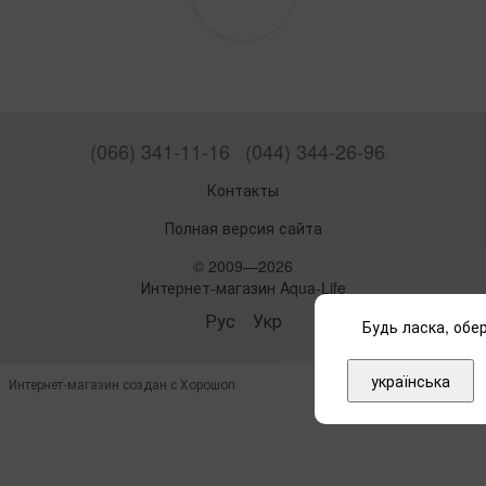
(066) 341-11-16
(044) 344-26-96
Контакты
Полная версия сайта
© 2009—2026
Интернет-магазин Aqua-Life
Рус
Укр
Будь ласка, обер
українська
Интернет-магазин создан с Хорошоп