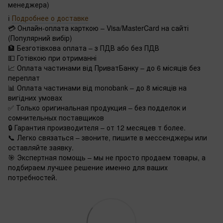
менеджера)
ℹ️
Подробнее о доставке
💳 Онлайн-оплата карткою – Visa/MasterCard на сайті
(Популярний вибір)
🏦 Безготівкова оплата – з ПДВ або без ПДВ
💵 Готівкою при отриманні
📈 Оплата частинами від ПриватБанку – до 6 місяців без
переплат
📊 Оплата частинами від monobank – до 8 місяців на
вигідних умовах
✅ Только оригинальная продукция – без подделок и
сомнительных поставщиков
🔒 Гарантия производителя – от 12 месяцев т более.
📞 Легко связаться – звоните, пишите в мессенджеры или
оставляйте заявку.
🎯 Экспертная помощь – мы не просто продаем товары, а
подбираем лучшее решение именно для ваших
потребностей.