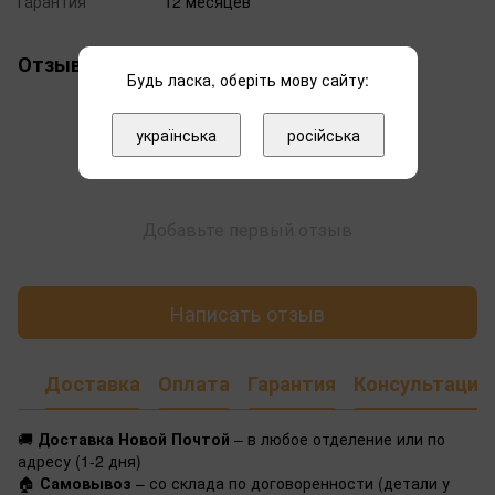
Гарантия
12 месяцев
Отзывы
Будь ласка, оберіть мову сайту:
українська
російська
Добавьте первый отзыв
Написать отзыв
Доставка
Оплата
Гарантия
Консультация
🚚
Доставка Новой Почтой
– в любое отделение или по
адресу (1-2 дня)
🏠
Самовывоз
– со склада по договоренности (детали у