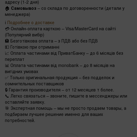
адресу (1-2 дня)
🏠
Самовывоз
– со склада по договоренности (детали у
менеджера)
ℹ️
Подробнее о доставке
💳 Онлайн-оплата карткою – Visa/MasterCard на сайті
(Популярний вибір)
🏦 Безготівкова оплата – з ПДВ або без ПДВ
💵 Готівкою при отриманні
📈 Оплата частинами від ПриватБанку – до 6 місяців без
переплат
📊 Оплата частинами від monobank – до 8 місяців на
вигідних умовах
✅ Только оригинальная продукция – без подделок и
сомнительных поставщиков
🔒 Гарантия производителя – от 12 месяцев т более.
📞 Легко связаться – звоните, пишите в мессенджеры или
оставляйте заявку.
🎯 Экспертная помощь – мы не просто продаем товары, а
подбираем лучшее решение именно для ваших
потребностей.