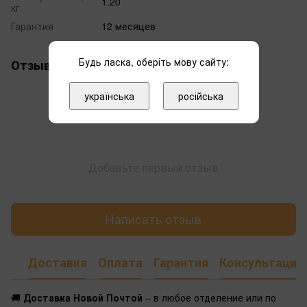
1.20
кг
Гарантия
12 месяцев
Будь ласка, оберіть мову сайту:
Отзывы
українська
російська
Добавьте первый отзыв
Написать отзыв
Доставка
Оплата
Гарантия
Консультация
🚚
Доставка Новой Почтой
– в любое отделение или по