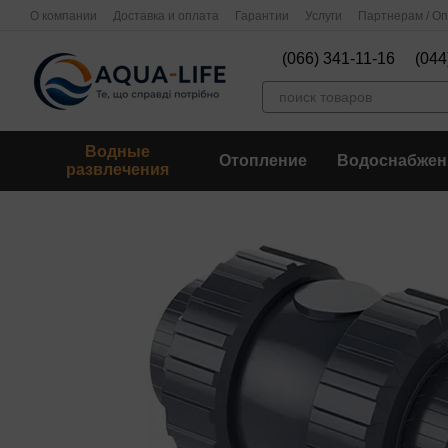
Перейти к основному контенту
О компании
Доставка и оплата
Гарантии
Услуги
Партнерам / О
(066) 341-11-16
(044
Водные
Отопление
Водоснабжен
развлечения