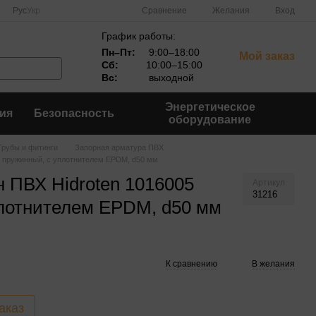
Сравнение
Рус
Укр
Желания
Вход
График работы:
Пн–Пт:
9:00–18:00
Мой заказ
Сб:
10:00–15:00
Вс:
выходной
Энергетическое
ия
Безопасность
оборудование
Трубы и фитинги
Запорная арматура ПВХ
5 пружинный, с уплотнителем EPDM, d50 мм
 ПВХ Hidroten 1016005
Артикул
31216
плотнителем EPDM, d50 мм
К сравнению
В желания
аказ