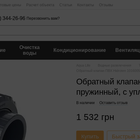
птовые цены
Расчет объекта
Статьи
Контакты
Отзывы
) 344-26-96
Перезвонить вам?
Очистка
ие
Кондиционирование
Вентиляц
воды
Aqua Life
Водные развлечения
Обратный клапан ПВХ Hidroten 101600
Обратный клапан
пружинный, с у
В наличии
Оставить отзыв
1 532 грн
Купить
Быстрый з