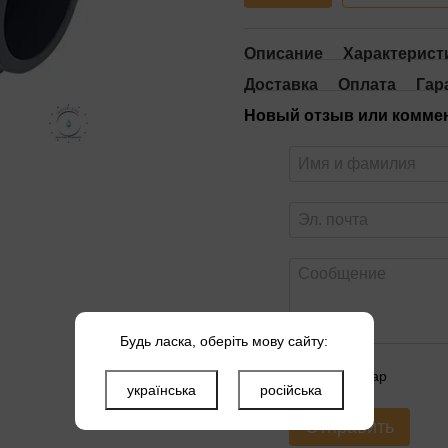
Описание
Характерист
Доставка
Оплата
Гар
Новый отзыв или комме
Будь ласка, оберіть мову сайту:
Оцените товар
українська
російська
Отправить