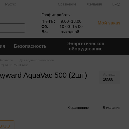
Сравнение
Рус
Укр
Желания
Вход
График работы:
Пн–Пт:
9:00–18:00
Мой заказ
Сб:
10:00–15:00
Вс:
выходной
Энергетическое
ия
Безопасность
оборудование
Запчасти
Для водных пылесосов
2шт) RCX97507PAK2
yward AquaVac 500 (2шт)
Артикул
18588
К сравнению
В желания
аказ