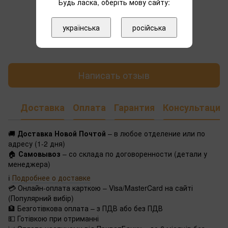
Будь ласка, оберіть мову сайту:
українська
російська
Добавьте первый отзыв
Написать отзыв
Доставка
Оплата
Гарантия
Консультация
🚚
Доставка Новой Почтой
– в любое отделение или по
адресу (1-2 дня)
🏠
Самовывоз
– со склада по договоренности (детали у
менеджера)
ℹ️
Подробнее о доставке
💳 Онлайн-оплата карткою – Visa/MasterCard на сайті
(Популярний вибір)
🏦 Безготівкова оплата – з ПДВ або без ПДВ
💵 Готівкою при отриманні