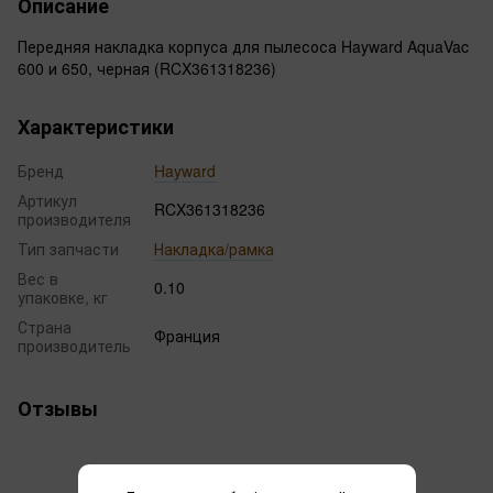
Описание
Передняя накладка корпуса для пылесоса Hayward AquaVac
600 и 650, черная (RCX361318236)
Характеристики
Бренд
Hayward
Артикул
RCX361318236
производителя
Тип запчасти
Накладка/рамка
Вес в
0.10
упаковке, кг
Страна
Франция
производитель
Отзывы