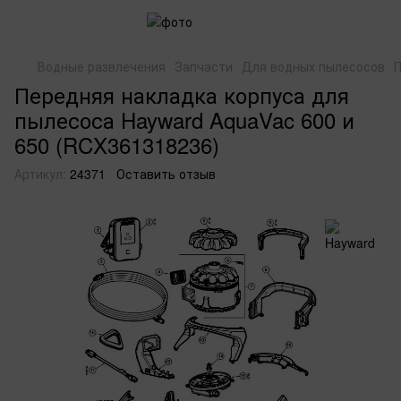
Водные развлечения
Запчасти
Для водных пылесосов
П
Передняя накладка корпуса для
пылесоса Hayward AquaVac 600 и
650 (RCX361318236)
Артикул:
24371
Оставить отзыв