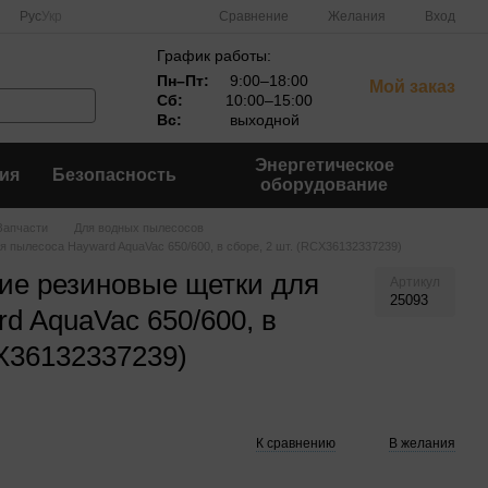
Сравнение
Рус
Укр
Желания
Вход
График работы:
Пн–Пт:
9:00–18:00
Мой заказ
Сб:
10:00–15:00
Вс:
выходной
Энергетическое
ия
Безопасность
оборудование
Запчасти
Для водных пылесосов
я пылесоса Hayward AquaVac 650/600, в сборе, 2 шт. (RCX36132337239)
ие резиновые щетки для
Артикул
25093
d AquaVac 650/600, в
CX36132337239)
К сравнению
В желания