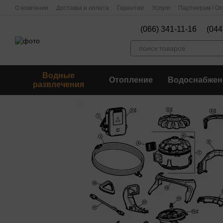
Перейти к основному контенту
О компании
Доставка и оплата
Гарантии
Услуги
Партнерам / О
(066) 341-11-16
(044
Водные
Отопление
Водоснабжен
развлечения