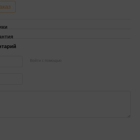
аказ
ики
антия
нтарий
Войти с помощью