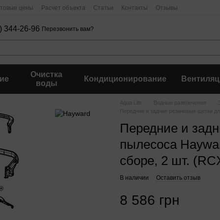
птовые цены
Расчет объекта
Статьи
Контакты
Отзывы
) 344-26-96
Перезвонить вам?
Очистка
ие
Кондиционирование
Вентиляц
воды
Aqua Life
Водные развлечения
Передние и задние резиновые щетки дл
Передние и задн
пылесоса Haywar
сборе, 2 шт. (R
В наличии
Оставить отзыв
8 586 грн