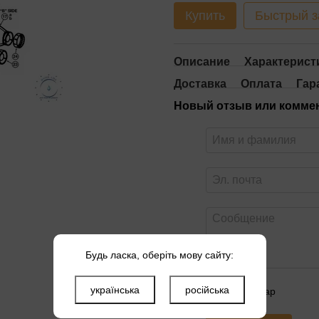
Купить
Быстрый з
Описание
Характерист
Доставка
Оплата
Гар
Новый отзыв или комме
Будь ласка, оберіть мову сайту:
українська
російська
Оцените товар