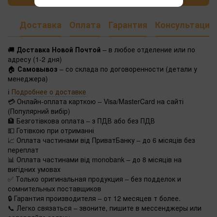
Доставка
Оплата
Гарантия
Консультация
🚚
Доставка Новой Почтой
– в любое отделение или по
адресу (1-2 дня)
🏠
Самовывоз
– со склада по договоренности (детали у
менеджера)
ℹ️
Подробнее о доставке
💳 Онлайн-оплата карткою – Visa/MasterCard на сайті
(Популярний вибір)
🏦 Безготівкова оплата – з ПДВ або без ПДВ
💵 Готівкою при отриманні
📈 Оплата частинами від ПриватБанку – до 6 місяців без
переплат
📊 Оплата частинами від monobank – до 8 місяців на
вигідних умовах
✅ Только оригинальная продукция – без подделок и
сомнительных поставщиков
🔒 Гарантия производителя – от 12 месяцев т более.
📞 Легко связаться – звоните, пишите в мессенджеры или