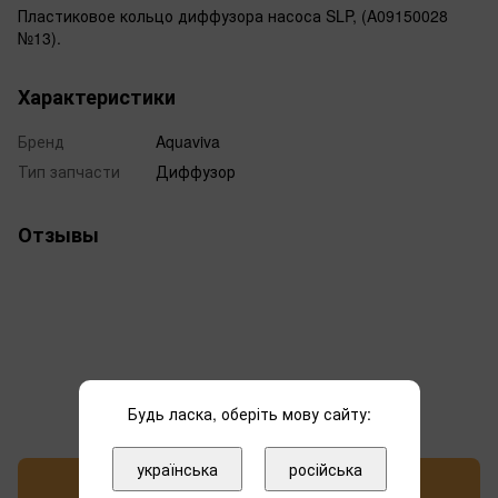
Пластиковое кольцо диффузора насоса SLP, (A09150028
№13).
Характеристики
Бренд
Aquaviva
Тип запчасти
Диффузор
Отзывы
Добавьте первый отзыв
Будь ласка, оберіть мову сайту:
українська
російська
Написать отзыв