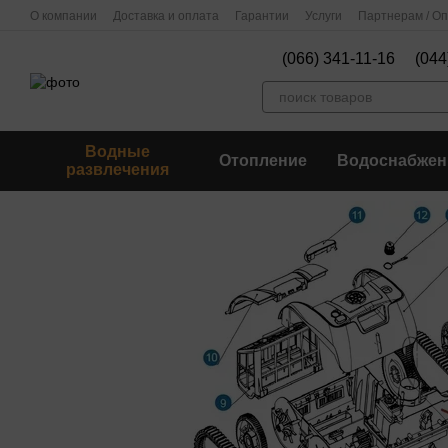
Перейти к основному контенту
О компании
Доставка и оплата
Гарантии
Услуги
Партнерам / О
(066) 341-11-16
(044
Водные
Отопление
Водоснабжен
развлечения