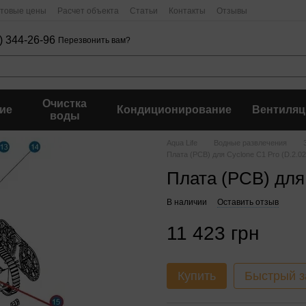
птовые цены
Расчет объекта
Статьи
Контакты
Отзывы
) 344-26-96
Перезвонить вам?
Очистка
ие
Кондиционирование
Вентиляц
воды
Aqua Life
Водные развлечения
Плата (PCB) для Cyclone C1 Pro (D.2.02
Плата (PCB) для 
В наличии
Оставить отзыв
11 423 грн
Купить
Быстрый з