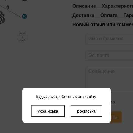
Описание
Характерист
Доставка
Оплата
Гар
Новый отзыв или комме
Будь ласка, оберіть мову сайту:
Оцените товар
українська
російська
Отправить