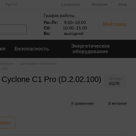
Сравнение
Рус
Укр
Желания
Вход
График работы:
Пн–Пт:
9:00–18:00
Мой заказ
Сб:
10:00–15:00
Вс:
выходной
Энергетическое
ия
Безопасность
оборудование
Запчасти
Для водных пылесосов
.100)
Cyclone C1 Pro (D.2.02.100)
Артикул
41578
К сравнению
В желания
аказ