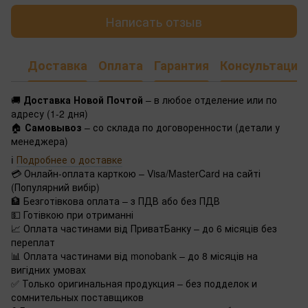
Написать отзыв
Доставка
Оплата
Гарантия
Консультация
🚚
Доставка Новой Почтой
– в любое отделение или по
адресу (1-2 дня)
🏠
Самовывоз
– со склада по договоренности (детали у
менеджера)
ℹ️
Подробнее о доставке
💳 Онлайн-оплата карткою – Visa/MasterCard на сайті
(Популярний вибір)
🏦 Безготівкова оплата – з ПДВ або без ПДВ
💵 Готівкою при отриманні
📈 Оплата частинами від ПриватБанку – до 6 місяців без
переплат
📊 Оплата частинами від monobank – до 8 місяців на
вигідних умовах
✅ Только оригинальная продукция – без подделок и
сомнительных поставщиков