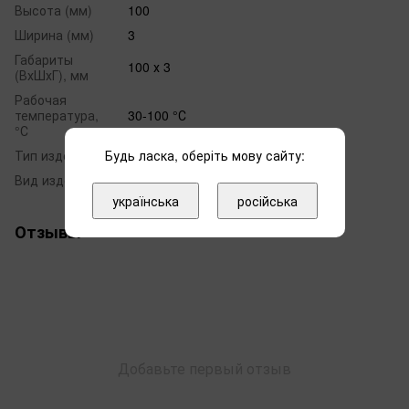
Высота (мм)
100
Ширина (мм)
3
Габариты
100 х 3
(ВхШхГ), мм
Рабочая
температура,
30-100 °С
°С
Будь ласка, оберіть мову сайту:
Тип изделия
Водяной
Вид изделия
Лесенка
українська
російська
Отзывы
Добавьте первый отзыв