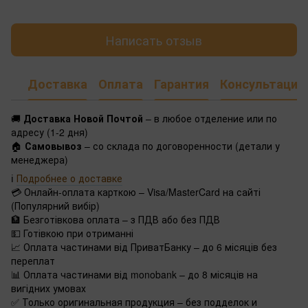
Написать отзыв
Доставка
Оплата
Гарантия
Консультация
🚚
Доставка Новой Почтой
– в любое отделение или по
адресу (1-2 дня)
🏠
Самовывоз
– со склада по договоренности (детали у
менеджера)
ℹ️
Подробнее о доставке
💳 Онлайн-оплата карткою – Visa/MasterCard на сайті
(Популярний вибір)
🏦 Безготівкова оплата – з ПДВ або без ПДВ
💵 Готівкою при отриманні
📈 Оплата частинами від ПриватБанку – до 6 місяців без
переплат
📊 Оплата частинами від monobank – до 8 місяців на
вигідних умовах
✅ Только оригинальная продукция – без подделок и