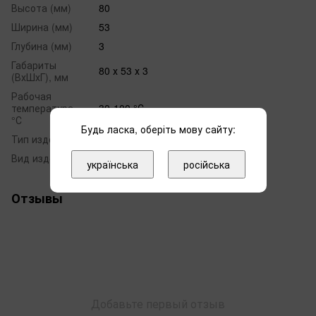
Высота (мм)
80
Ширина (мм)
53
Глубина (мм)
3
Габариты
80 х 53 х 3
(ВхШхГ), мм
Рабочая
температура,
30-100 °С
°С
Будь ласка, оберіть мову сайту:
Тип изделия
Водяной
Вид изделия
Лесенка
українська
російська
Отзывы
Добавьте первый отзыв