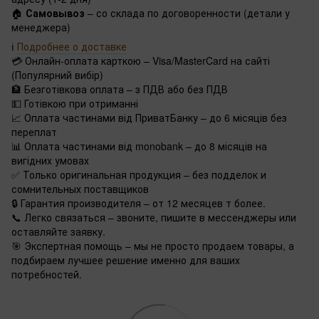
🏠
Самовывоз
– со склада по договоренности (детали у
менеджера)
ℹ️
Подробнее о доставке
💳 Онлайн-оплата карткою – Visa/MasterCard на сайті
(Популярний вибір)
🏦 Безготівкова оплата – з ПДВ або без ПДВ
💵 Готівкою при отриманні
📈 Оплата частинами від ПриватБанку – до 6 місяців без
переплат
📊 Оплата частинами від monobank – до 8 місяців на
вигідних умовах
✅ Только оригинальная продукция – без подделок и
сомнительных поставщиков
🔒 Гарантия производителя – от 12 месяцев т более.
📞 Легко связаться – звоните, пишите в мессенджеры или
оставляйте заявку.
🎯 Экспертная помощь – мы не просто продаем товары, а
подбираем лучшее решение именно для ваших
потребностей.