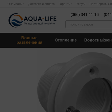
Перейти к основному контенту
О компании
Доставка и оплата
Гарантии
Услуги
Партнерам / О
(066) 341-11-16
(044
Водные
Отопление
Водоснабжен
развлечения