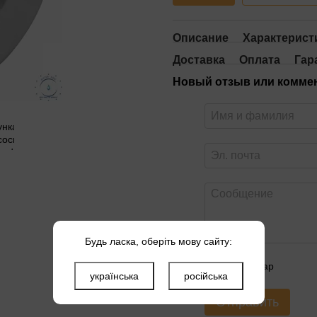
Описание
Характерист
Доставка
Оплата
Гар
Новый отзыв или комме
Будь ласка, оберіть мову сайту:
Оцените товар
українська
російська
Отправить