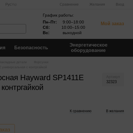
Сравнение
Рус
Укр
Желания
Вход
График работы:
Пн–Пт:
9:00–18:00
Мой заказ
Сб:
10:00–15:00
Вс:
выходной
Энергетическое
ия
Безопасность
оборудование
Закладные детали
Форсунки
 универсальная с контргайкой
осная Hayward SP1411E
Артикул
32323
 контргайкой
К сравнению
В желания
аказ