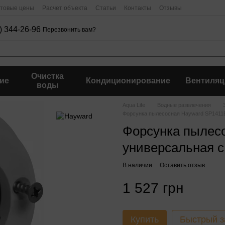
птовые цены
Расчет объекта
Статьи
Контакты
Отзывы
) 344-26-96
Перезвонить вам?
Очистка
ие
Кондиционирование
Вентиляц
воды
Aqua Life
Водные развлечения
Форсунка пылесосная Hayward SP1411E
Форсунка пылес
универсальная с
В наличии
Оставить отзыв
1 527 грн
Купить
Быстрый з