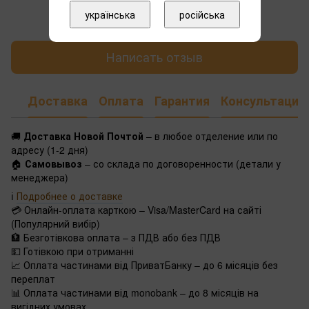
Добавьте первый отзыв
українська
російська
Написать отзыв
Доставка
Оплата
Гарантия
Консультация
🚚
Доставка Новой Почтой
– в любое отделение или по
адресу (1-2 дня)
🏠
Самовывоз
– со склада по договоренности (детали у
менеджера)
ℹ️
Подробнее о доставке
💳 Онлайн-оплата карткою – Visa/MasterCard на сайті
(Популярний вибір)
🏦 Безготівкова оплата – з ПДВ або без ПДВ
💵 Готівкою при отриманні
📈 Оплата частинами від ПриватБанку – до 6 місяців без
переплат
📊 Оплата частинами від monobank – до 8 місяців на
вигідних умовах