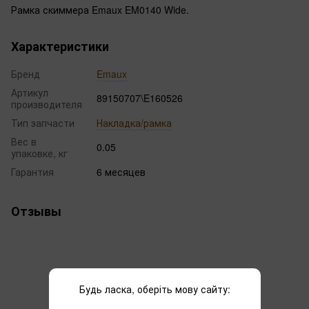
Рамка скиммера Emaux EM0140 Wide.
Характеристики
Бренд
Emaux
Артикул
89150707\E160526
производителя
Тип запчасти
Накладка/рамка
Вес в
0.05
упаковке, кг
Гарантия
6 месяцев
Отзывы
Будь ласка, оберіть мову сайту: