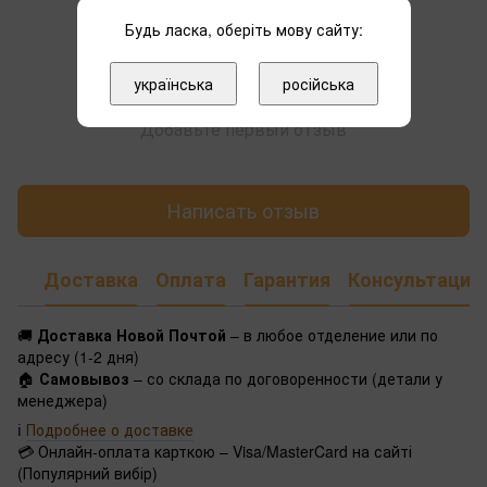
Будь ласка, оберіть мову сайту:
українська
російська
Добавьте первый отзыв
Написать отзыв
Доставка
Оплата
Гарантия
Консультация
🚚
Доставка Новой Почтой
– в любое отделение или по
адресу (1-2 дня)
🏠
Самовывоз
– со склада по договоренности (детали у
менеджера)
ℹ️
Подробнее о доставке
💳 Онлайн-оплата карткою – Visa/MasterCard на сайті
(Популярний вибір)