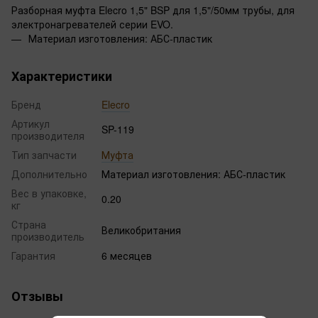
Разборная муфта Elecro 1,5" BSP для 1,5"/50мм трубы, для
электронагревателей серии EVO.
Материал изготовления: АБС-пластик
Характеристики
Бренд
Elecro
Артикул
SP-119
производителя
Тип запчасти
Муфта
Дополнительно
Материал изготовления: АБС-пластик
Вес в упаковке,
0.20
кг
Страна
Великобритания
производитель
Гарантия
6 месяцев
Отзывы