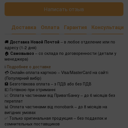
Написать отзыв
Доставка
Оплата
Гарантия
Консультация
🚚
Доставка Новой Почтой
– в любое отделение или по
адресу (1-2 дня)
🏠
Самовывоз
– со склада по договоренности (детали у
менеджера)
ℹ️
Подробнее о доставке
💳 Онлайн-оплата карткою – Visa/MasterCard на сайті
(Популярний вибір)
🏦 Безготівкова оплата – з ПДВ або без ПДВ
💵 Готівкою при отриманні
📈 Оплата частинами від ПриватБанку – до 6 місяців без
переплат
📊 Оплата частинами від monobank – до 8 місяців на
вигідних умовах
✅ Только оригинальная продукция – без подделок и
сомнительных поставщиков