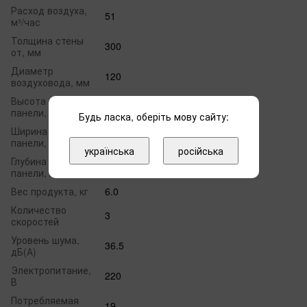
Расход воздуха,
51
м³/час
Толщина стены
300
от, мм
Диаметр
120
воздуховода, мм
Высота лицевой
245
панели, мм
Будь ласка, оберіть мову сайту:
Ширина лицевой
522
панели, мм
українська
російська
Глубина лицевой
168
панели, мм
Вес продукта, кг
6.0
Количество
3
скоростей
Уровень шума,
36.5
дБ(А)
Электропитание,
220
В
Потребляемая
19