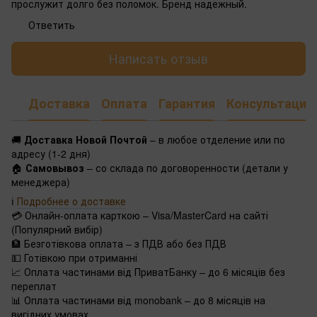
прослужит долго без поломок. Бренд надежный.
Ответить
Написать отзыв
Доставка
Оплата
Гарантия
Консультация
🚚
Доставка Новой Почтой
– в любое отделение или по
адресу (1-2 дня)
🏠
Самовывоз
– со склада по договоренности (детали у
менеджера)
ℹ️
Подробнее о доставке
💳 Онлайн-оплата карткою – Visa/MasterCard на сайті
(Популярний вибір)
🏦 Безготівкова оплата – з ПДВ або без ПДВ
💵 Готівкою при отриманні
📈 Оплата частинами від ПриватБанку – до 6 місяців без
переплат
📊 Оплата частинами від monobank – до 8 місяців на
вигідних умовах