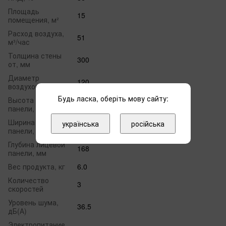
Площадь
15
помещения, м²
Расход воздуха,
51
м³/час
Толщина стены
300
от, мм
Диаметр
120
воздуховода, мм
Будь ласка, оберіть мову сайту:
Высота лицевой
245
панели, мм
Ширина лицевой
українська
російська
522
панели, мм
Глубина лицевой
168
панели, мм
Вес продукта, кг
6.0
Количество
3
скоростей
Уровень шума,
36.5
дБ(А)
Электропитание,