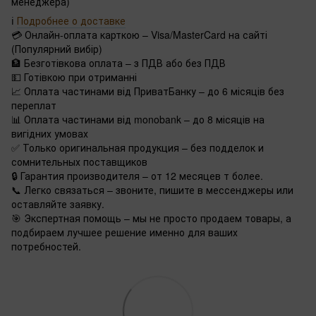
менеджера)
ℹ️
Подробнее о доставке
💳 Онлайн-оплата карткою – Visa/MasterCard на сайті
(Популярний вибір)
🏦 Безготівкова оплата – з ПДВ або без ПДВ
💵 Готівкою при отриманні
📈 Оплата частинами від ПриватБанку – до 6 місяців без
переплат
📊 Оплата частинами від monobank – до 8 місяців на
вигідних умовах
✅ Только оригинальная продукция – без подделок и
сомнительных поставщиков
🔒 Гарантия производителя – от 12 месяцев т более.
📞 Легко связаться – звоните, пишите в мессенджеры или
оставляйте заявку.
🎯 Экспертная помощь – мы не просто продаем товары, а
подбираем лучшее решение именно для ваших
потребностей.