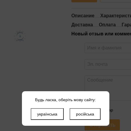
Описание
Характерист
Доставка
Оплата
Гар
Новый отзыв или комме
Будь ласка, оберіть мову сайту:
Оцените товар
українська
російська
Отправить