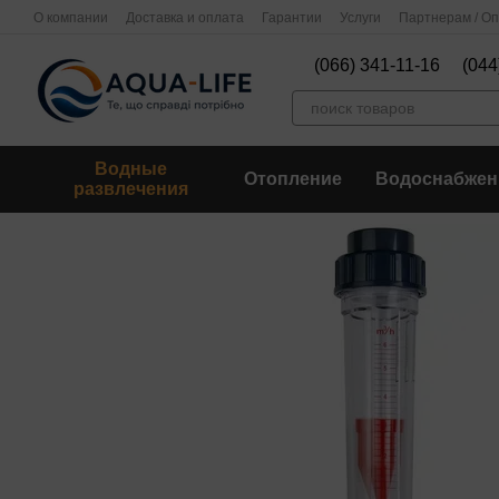
Перейти к основному контенту
О компании
Доставка и оплата
Гарантии
Услуги
Партнерам / О
(066) 341-11-16
(044
Водные
Отопление
Водоснабжен
развлечения