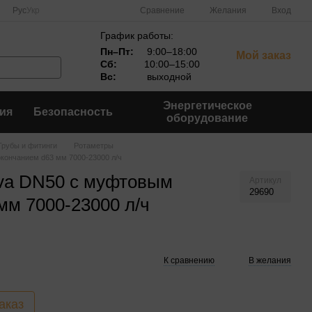
Сравнение
Рус
Укр
Желания
Вход
График работы:
Пн–Пт:
9:00–18:00
Мой заказ
Сб:
10:00–15:00
Вс:
выходной
Энергетическое
ия
Безопасность
оборудование
Трубы и фитинги
Ротаметры
кончанием d63 мм 7000-23000 л/ч
iva DN50 с муфтовым
Артикул
29690
мм 7000-23000 л/ч
К сравнению
В желания
аказ