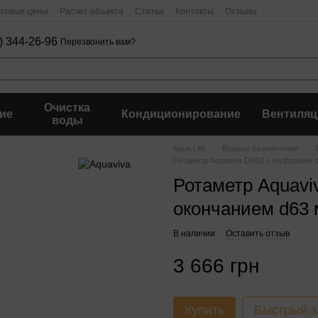
птовые цены
Расчет объекта
Статьи
Контакты
Отзывы
) 344-26-96
Перезвонить вам?
Очистка
ие
Кондиционирование
Вентиляц
воды
Aqua Life
Водные развлечения
Ротаметр Aquaviva DN50 с муфтовым о
Ротаметр Aquav
окончанием d63 
В наличии
Оставить отзыв
3 666 грн
Купить
Быстрый з