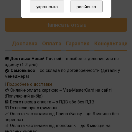
Добавьте первый отзыв
українська
російська
Написать отзыв
Доставка
Оплата
Гарантия
Консультация
🚚
Доставка Новой Почтой
– в любое отделение или по
адресу (1-2 дня)
🏠
Самовывоз
– со склада по договоренности (детали у
менеджера)
ℹ️
Подробнее о доставке
💳 Онлайн-оплата карткою – Visa/MasterCard на сайті
(Популярний вибір)
🏦 Безготівкова оплата – з ПДВ або без ПДВ
💵 Готівкою при отриманні
📈 Оплата частинами від ПриватБанку – до 6 місяців без
переплат
📊 Оплата частинами від monobank – до 8 місяців на
вигідних умовах