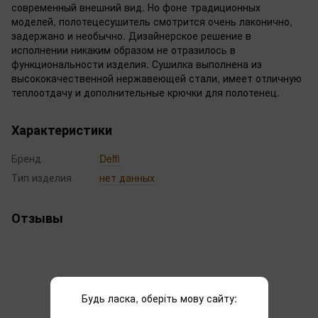
современный внешний вид. Но фоне традиционных
моделей, полотецесушитель смотрится очень лаконично,
задержано и необычно. Дизайнерское решение в
исполнении никаким образом не отразилось в
функциональности изделия. Сушилка выполнена из
высококачественной нержавеющей стали, имеет отличную
теплоотдачу и дополнительные крючки для полотенец.
Характеристики
Бренд
Deffi
Тип изделия
нет данных
Отзывы
Будь ласка, оберіть мову сайту: