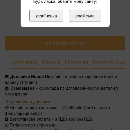
Будь ласка, оберіть мову сайту:
українська
російська
Добавьте первый отзыв
Написать отзыв
Доставка
Оплата
Гарантия
Консультация
🚚
Доставка Новой Почтой
– в любое отделение или по
адресу (1-2 дня)
🏠
Самовывоз
– со склада по договоренности (детали у
менеджера)
ℹ️
Подробнее о доставке
💳 Онлайн-оплата карткою – Visa/MasterCard на сайті
(Популярний вибір)
🏦 Безготівкова оплата – з ПДВ або без ПДВ
💵 Готівкою при отриманні