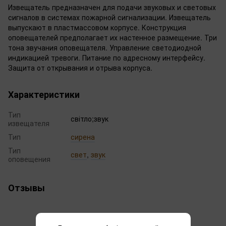
Извещатель предназначен для подачи звуковых и световых
сигналов в системах пожарной сигнализации. Извещатель
выпускают в пластмассовом корпусе. Конструкция
оповещателей предполагает их настенное размещение. Три
тона звучания оповещателя. Управление светодиодной
индикацией тревоги. Питание по адресному интерфейсу.
Защита от открывания и отрыва корпуса.
Характеристики
Тип
світло;звук
извещателя
Тип
сирена
Тип
свет
,
звук
оповещения
Отзывы