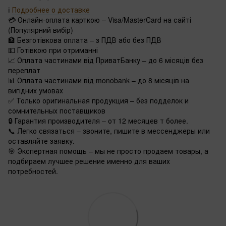
ℹ️
Подробнее о доставке
💳 Онлайн-оплата карткою – Visa/MasterCard на сайті
(Популярний вибір)
🏦 Безготівкова оплата – з ПДВ або без ПДВ
💵 Готівкою при отриманні
📈 Оплата частинами від ПриватБанку – до 6 місяців без
переплат
📊 Оплата частинами від monobank – до 8 місяців на
вигідних умовах
✅ Только оригинальная продукция – без подделок и
сомнительных поставщиков
🔒 Гарантия производителя – от 12 месяцев т более.
📞 Легко связаться – звоните, пишите в мессенджеры или
оставляйте заявку.
🎯 Экспертная помощь – мы не просто продаем товары, а
подбираем лучшее решение именно для ваших
потребностей.