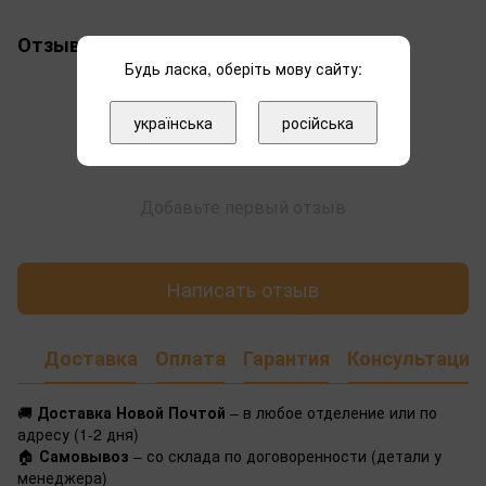
Отзывы
Будь ласка, оберіть мову сайту:
українська
російська
Добавьте первый отзыв
Написать отзыв
Доставка
Оплата
Гарантия
Консультация
🚚
Доставка Новой Почтой
– в любое отделение или по
адресу (1-2 дня)
🏠
Самовывоз
– со склада по договоренности (детали у
менеджера)