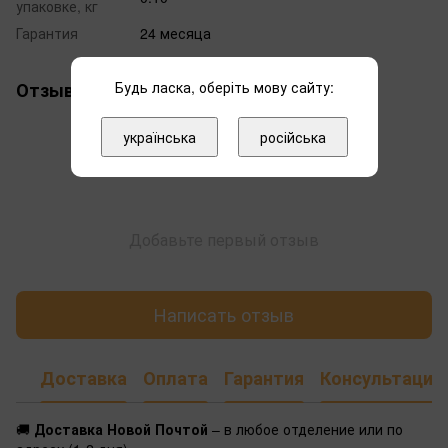
упаковке, кг
Гарантия
24 месяца
Отзывы
Будь ласка, оберіть мову сайту:
українська
російська
Добавьте первый отзыв
Написать отзыв
Доставка
Оплата
Гарантия
Консультация
🚚
Доставка Новой Почтой
– в любое отделение или по