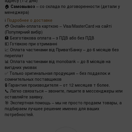
адресу (1-2 дня)
🏠
Самовывоз
– со склада по договоренности (детали у
менеджера)
ℹ️
Подробнее о доставке
💳 Онлайн-оплата карткою – Visa/MasterCard на сайті
(Популярний вибір)
🏦 Безготівкова оплата – з ПДВ або без ПДВ
💵 Готівкою при отриманні
📈 Оплата частинами від ПриватБанку – до 6 місяців без
переплат
📊 Оплата частинами від monobank – до 8 місяців на
вигідних умовах
✅ Только оригинальная продукция – без подделок и
сомнительных поставщиков
🔒 Гарантия производителя – от 12 месяцев т более.
📞 Легко связаться – звоните, пишите в мессенджеры или
оставляйте заявку.
🎯 Экспертная помощь – мы не просто продаем товары, а
подбираем лучшее решение именно для ваших
потребностей.