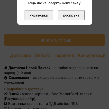
Будь ласка, оберіть мову сайту:
українська
російська
Добавьте первый отзыв
Написать отзыв
Доставка
Оплата
Гарантия
Консультация
🚚
Доставка Новой Почтой
– в любое отделение или по
адресу (1-2 дня)
🏠
Самовывоз
– со склада по договоренности (детали у
менеджера)
ℹ️
Подробнее о доставке
💳 Онлайн-оплата карткою – Visa/MasterCard на сайті
(Популярний вибір)
🏦 Безготівкова оплата – з ПДВ або без ПДВ
💵 Готівкою при отриманні