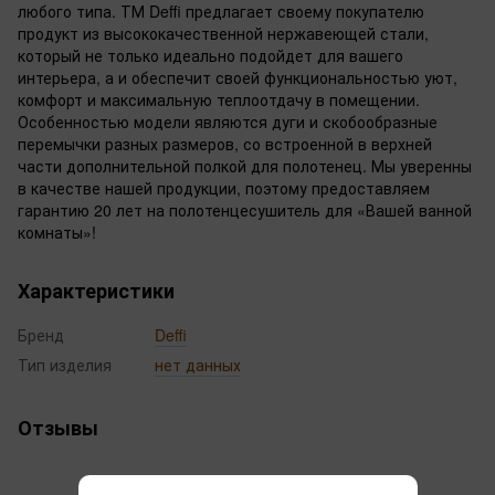
любого типа. ТМ Deffi предлагает своему покупателю
продукт из высококачественной нержавеющей стали,
который не только идеально подойдет для вашего
интерьера, а и обеспечит своей функциональностью уют,
комфорт и максимальную теплоотдачу в помещении.
Особенностью модели являются дуги и скобообразные
перемычки разных размеров, со встроенной в верхней
части дополнительной полкой для полотенец. Мы уверенны
в качестве нашей продукции, поэтому предоставляем
гарантию 20 лет на полотенцесушитель для «Вашей ванной
комнаты»!
Характеристики
Бренд
Deffi
Тип изделия
нет данных
Отзывы