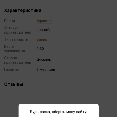
Характеристики
Бренд
Aquatron
Артикул
3009AG
производителя
Тип запчасти
Валик
Вес в
0.30
упаковке, кг
Страна
Израиль
производитель
Гарантия
6 месяцев
Отзывы
Будь ласка, оберіть мову сайту: