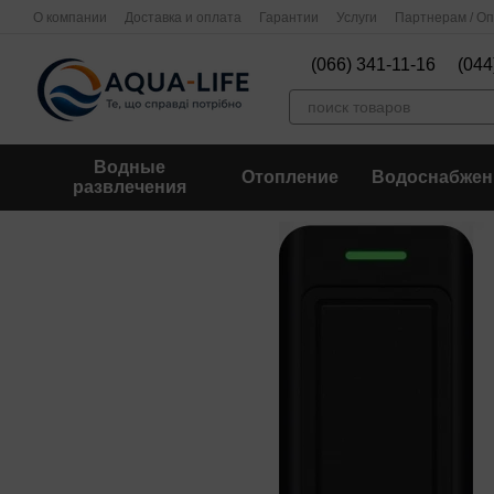
Перейти к основному контенту
О компании
Доставка и оплата
Гарантии
Услуги
Партнерам / О
(066) 341-11-16
(044
Водные
Отопление
Водоснабжен
развлечения