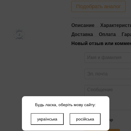
Подобрать аналог
Описание
Характерист
Доставка
Оплата
Гар
Новый отзыв или комме
Будь ласка, оберіть мову сайту:
українська
російська
Оцените товар