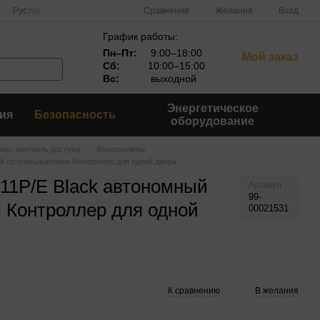
Сравнение
Рус
Укр
Желания
Вход
График работы:
Пн–Пт:
9:00–18:00
Мой заказ
Сб:
10:00–15:00
Вс:
выходной
Энергетическое
ия
Безопасность
оборудование
ны, контроль доступа
Контроллеры
ый со считывателем Контроллер для одной двери
-11P/E Black автономный
Артикул
99-
 Контроллер для одной
00021531
К сравнению
В желания