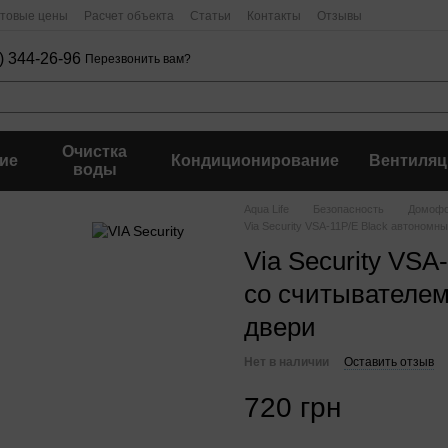
птовые цены
Расчет объекта
Статьи
Контакты
Отзывы
) 344-26-96
Перезвонить вам?
Очистка
ие
Кондиционирование
Вентиляц
воды
Aqua Life
Безопасность
Домофо
Via Security VSA-11P/E Black автономн
Via Security VSA
со считывателем
двери
Нет в наличии
Оставить отзыв
720 грн