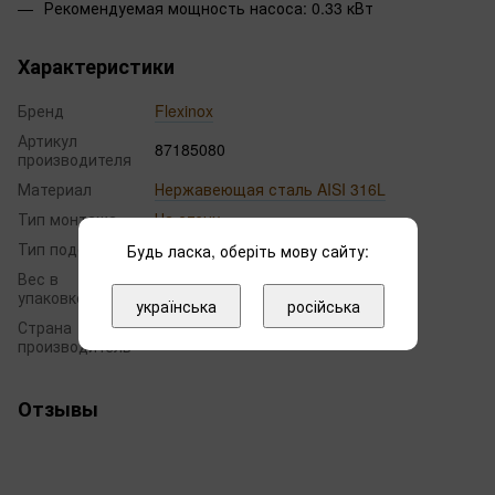
Рекомендуемая мощность насоса: 0.33 кВт
Характеристики
Бренд
Flexinox
Артикул
87185080
производителя
Материал
Нержавеющая сталь AISI 316L
Тип монтажа
На стену
Тип подсветки
Без подсветки
Будь ласка, оберіть мову сайту:
Вес в
21.00
упаковке, кг
українська
російська
Страна
Испания
производитель
Отзывы