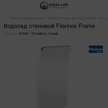
Водные развлечения
Оборудование для бассейнов
Все д
Водопад стеновой Flexinox Frame
Артикул:
41042
Оставить отзыв