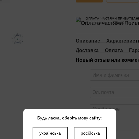
ОПЛАТА ЧАСТЯМИ ПРИВАТБАН
3 платежа по 728.33 грн
Описание
Характерист
Доставка
Оплата
Гар
Новый отзыв или комме
Будь ласка, оберіть мову сайту:
українська
російська