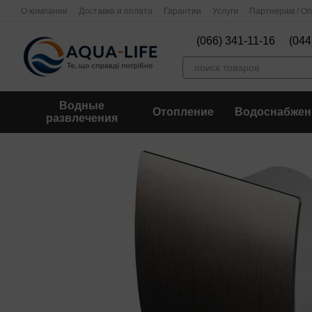
Перейти к основному контенту
О компании
Доставка и оплата
Гарантии
Услуги
Партнерам / О
(066) 341-11-16
(044
Водные
Отопление
Водоснабжен
развлечения