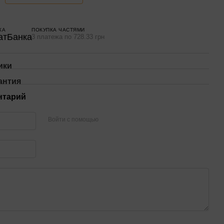
КА
ПОКУПКА ЧАСТЯМИ
3 платежа по 728.33 грн
ики
антия
нтарий
Войти с помощью