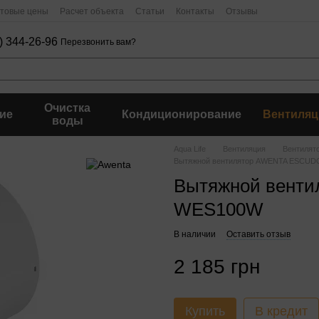
птовые цены
Расчет объекта
Статьи
Контакты
Отзывы
) 344-26-96
Перезвонить вам?
Очистка
ие
Кондиционирование
Вентиляц
воды
Aqua Life
Вентиляция
Вентилят
Вытяжной вентилятор AWENTA ESCU
Вытяжной вент
WES100W
В наличии
Оставить отзыв
2 185 грн
Купить
В кредит