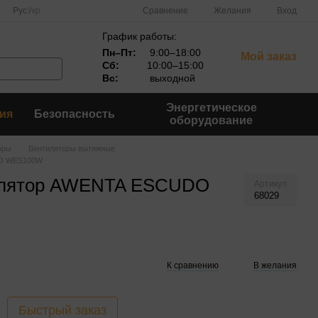
Сравнение
Рус
Укр
Желания
Вход
График работы:
Пн–Пт:
9:00–18:00
Мой заказ
Сб:
10:00–15:00
Вс:
выходной
Энергетическое
ия
Безопасность
оборудование
оры
Вентиляторы вытяжные
DO WES100W
илятор AWENTA ESCUDO
Артикул
68029
К сравнению
В желания
Быстрый заказ