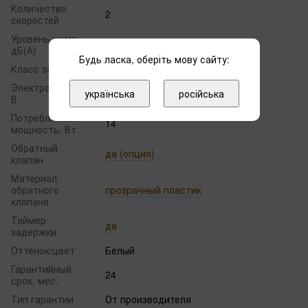
Количество
2
скоростей
Уровень шума,
37
дБ(А)
Будь ласка, оберіть мову сайту:
Класс защиты
IPX4
Электропитание,
220
українська
російська
В
Потребляемая
14
мощность, Вт
Обратный
да (опция)
клапан
Материал
обратного
прозрачный пластик
клапана
Таймер
да
задержки
Оттенок/цвет
Белый
Гарантийный
24
срок, мес.
Тип гарантии
От производителя