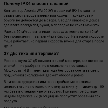
Почему IPX4 спасает в ванной
Вентилятор Awenta WA100DW с защитой IPX4 ставят в
сырые места вроде ванных или кухонь — конденсат и
брызги не доберутся до мотора. Это для квартир и домов,
где влага всегда под рукой, а проводка не хочет мокнуть.
Расход 90 м³/год вытягивает воздух из комнаты до 10 м²
без провисания — запахи уйдут быстро. На второй скорости
тише работает, но первая скорость нужна для старта после
душа.
37 дБ: тихо или терпимо?
Уровень шума 37 дБ слышен в тихой квартире, как шепот за
стеной — не разбудит, но в спальне не поставишь.
Мощность 14 Вт тянет два года без роста счета за свет,
подшипники скольжения держат обороты ровно.
В типовых хрущевках или новостройках монтажники
цепляют его на потолок или стену за минуту — диаметр 100
мм бьет в стандартные отверстия. При простое больше
недели задвижка ZZ (в опции) не пропустит обратный ток
воздуха.