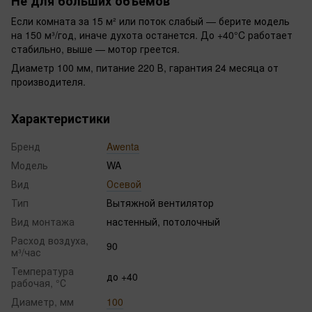
Не для больших объемов
Если комната за 15 м² или поток слабый — берите модель
на 150 м³/год, иначе духота останется. До +40°C работает
стабильно, выше — мотор греется.
Диаметр 100 мм, питание 220 В, гарантия 24 месяца от
производителя.
Характеристики
Бренд
Awenta
Модель
WA
Вид
Осевой
Тип
Вытяжной вентилятор
Вид монтажа
настенный, потолочный
Расход воздуха,
90
м³/час
Температура
до +40
рабочая, °С
Диаметр, мм
100