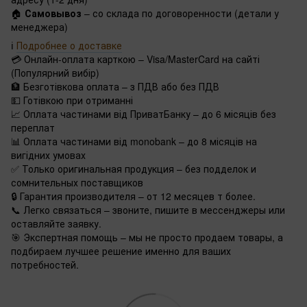
🏠
Самовывоз
– со склада по договоренности (детали у
менеджера)
ℹ️
Подробнее о доставке
💳 Онлайн-оплата карткою – Visa/MasterCard на сайті
(Популярний вибір)
🏦 Безготівкова оплата – з ПДВ або без ПДВ
💵 Готівкою при отриманні
📈 Оплата частинами від ПриватБанку – до 6 місяців без
переплат
📊 Оплата частинами від monobank – до 8 місяців на
вигідних умовах
✅ Только оригинальная продукция – без подделок и
сомнительных поставщиков
🔒 Гарантия производителя – от 12 месяцев т более.
📞 Легко связаться – звоните, пишите в мессенджеры или
оставляйте заявку.
🎯 Экспертная помощь – мы не просто продаем товары, а
подбираем лучшее решение именно для ваших
потребностей.