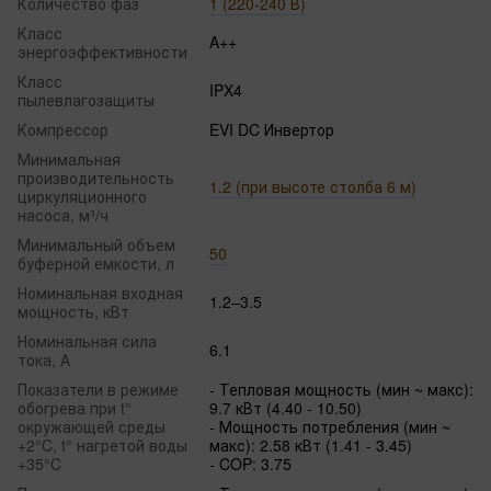
Количество фаз
1 (220-240 В)
Класс
A++
энергоэффективности
Класс
IPX4
пылевлагозащиты
Компрессор
EVI DC Инвертор
Минимальная
производительность
1.2 (при высоте столба 6 м)
циркуляционного
насоса, м³/ч
Минимальный объем
50
буферной емкости, л
Номинальная входная
1.2–3.5
мощность, кВт
Номинальная сила
6.1
тока, А
Показатели в режиме
- Тепловая мощность (мин ~ макс):
обогрева при t°
9.7 кВт (4.40 - 10.50)
окружающей среды
- Мощность потребления (мин ~
+2°C, t° нагретой воды
макс): 2.58 кВт (1.41 - 3.45)
+35°C
- COP: 3.75