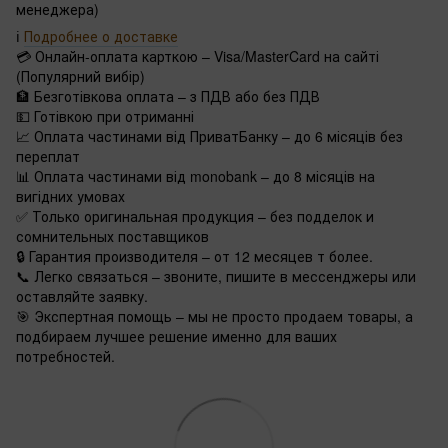
менеджера)
ℹ️
Подробнее о доставке
💳 Онлайн-оплата карткою – Visa/MasterCard на сайті
(Популярний вибір)
🏦 Безготівкова оплата – з ПДВ або без ПДВ
💵 Готівкою при отриманні
📈 Оплата частинами від ПриватБанку – до 6 місяців без
переплат
📊 Оплата частинами від monobank – до 8 місяців на
вигідних умовах
✅ Только оригинальная продукция – без подделок и
сомнительных поставщиков
🔒 Гарантия производителя – от 12 месяцев т более.
📞 Легко связаться – звоните, пишите в мессенджеры или
оставляйте заявку.
🎯 Экспертная помощь – мы не просто продаем товары, а
подбираем лучшее решение именно для ваших
потребностей.