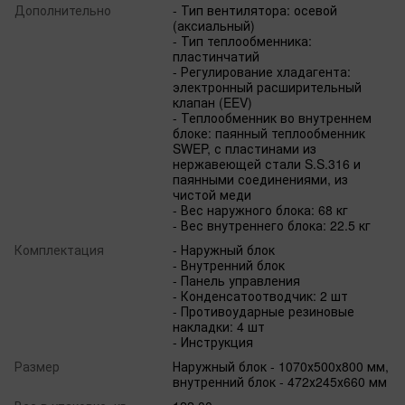
Дополнительно
- Тип вентилятора: осевой
(аксиальный)
- Тип теплообменника:
пластинчатий
- Регулирование хладагента:
электронный расширительный
клапан (EEV)
- Теплообменник во внутреннем
блоке: паянный теплообменник
SWEP, с пластинами из
нержавеющей стали S.S.316 и
паянными соединениями, из
чистой меди
- Вес наружного блока: 68 кг
- Вес внутреннего блока: 22.5 кг
Комплектация
- Наружный блок
- Внутренний блок
- Панель управления
- Конденсатоотводчик: 2 шт
- Противоударные резиновые
накладки: 4 шт
- Инструкция
Размер
Наружный блок - 1070х500х800 мм,
внутренний блок - 472х245х660 мм