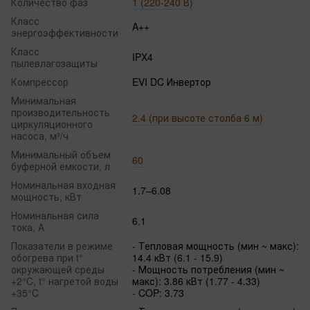
Количество фаз
1 (220-240 В)
Класс
A++
энергоэффективности
Класс
IPX4
пылевлагозащиты
Компрессор
EVI DC Инвертор
Минимальная
производительность
2.4 (при высоте столба 6 м)
циркуляционного
насоса, м³/ч
Минимальный объем
60
буферной емкости, л
Номинальная входная
1.7–6.08
мощность, кВт
Номинальная сила
6.1
тока, А
Показатели в режиме
- Тепловая мощность (мин ~ макс):
обогрева при t°
14.4 кВт (6.1 - 15.9)
окружающей среды
- Мощность потребления (мин ~
+2°C, t° нагретой воды
макс): 3.86 кВт (1.77 - 4.33)
+35°C
- COP: 3.73