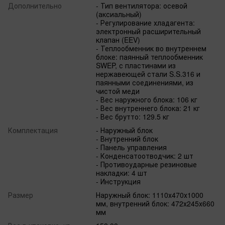
Дополнительно
- Тип вентилятора: осевой
(аксиальный)
- Регулирование хладагента:
электронный расширительный
клапан (EEV)
- Теплообменник во внутреннем
блоке: паянный теплообменник
SWEP, с пластинами из
нержавеющей стали S.S.316 и
паянными соединениями, из
чистой меди
- Вес наружного блока: 106 кг
- Вес внутреннего блока: 21 кг
- Вес брутто: 129.5 кг
Комплектация
- Наружный блок
- Внутренний блок
- Панель управления
- Конденсатоотводчик: 2 шт
- Противоударные резиновые
накладки: 4 шт
- Инструкция
Размер
Наружный блок: 1110х470х1000
мм, внутренний блок: 472х245х660
мм