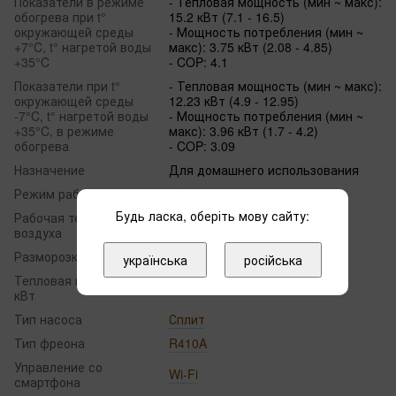
Показатели в режиме
- Тепловая мощность (мин ~ макс):
обогрева при t°
15.2 кВт (7.1 - 16.5)
окружающей среды
- Мощность потребления (мин ~
+7°C, t° нагретой воды
макс): 3.75 кВт (2.08 - 4.85)
+35°C
- COP: 4.1
Показатели при t°
- Тепловая мощность (мин ~ макс):
окружающей среды
12.23 кВт (4.9 - 12.95)
-7°C, t° нагретой воды
- Мощность потребления (мин ~
+35°C, в режиме
макс): 3.96 кВт (1.7 - 4.2)
обогрева
- COP: 3.09
Назначение
Для домашнего использования
Режим работы
Обогрев и охлаждение
Будь ласка, оберіть мову сайту:
Рабочая температура
от -25℃ до +43 ℃
воздуха
Разморозка
Автоматически
українська
російська
Тепловая мощность,
15.2
кВт
Тип насоса
Сплит
Тип фреона
R410A
Управление со
Wi-Fi
смартфона