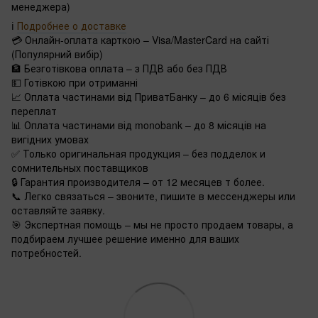
менеджера)
ℹ️
Подробнее о доставке
💳 Онлайн-оплата карткою – Visa/MasterCard на сайті
(Популярний вибір)
🏦 Безготівкова оплата – з ПДВ або без ПДВ
💵 Готівкою при отриманні
📈 Оплата частинами від ПриватБанку – до 6 місяців без
переплат
📊 Оплата частинами від monobank – до 8 місяців на
вигідних умовах
✅ Только оригинальная продукция – без подделок и
сомнительных поставщиков
🔒 Гарантия производителя – от 12 месяцев т более.
📞 Легко связаться – звоните, пишите в мессенджеры или
оставляйте заявку.
🎯 Экспертная помощь – мы не просто продаем товары, а
подбираем лучшее решение именно для ваших
потребностей.