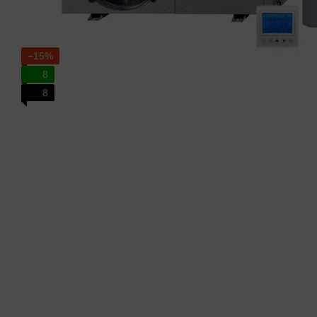
−15%
8
8