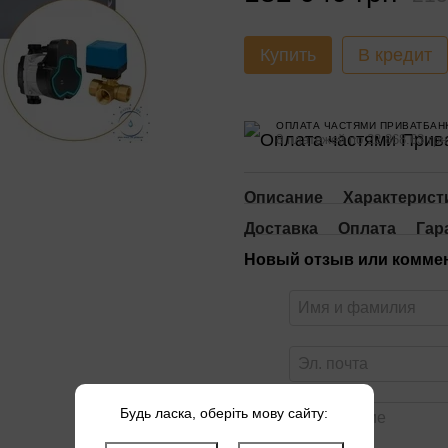
Купить
В кредит
ОПЛАТА ЧАСТЯМИ ПРИВАТБАН
8 платежей по 22 868.63 грн
Описание
Характерист
Доставка
Оплата
Гар
Новый отзыв или комме
Будь ласка, оберіть мову сайту: