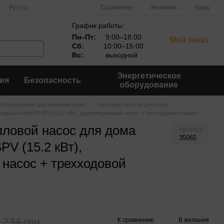
Сравнение
Рус
Укр
Желания
Вход
График работы:
Пн–Пт:
9:00–18:00
Мой заказ
Сб:
10:00–15:00
Вс:
выходной
Энергетическое
ия
Безопасность
оборудование
Оборудование для обогрева дома
Тепловые насосы для дома
Aquaviva AVH15SPV (15.2 кВт), циркуляционный насос + трехходовой клапан
ловой насос для дома
Артикул
35065
V (15.2 кВт),
насос + трехходовой
 234 грн
К сравнению
В желания