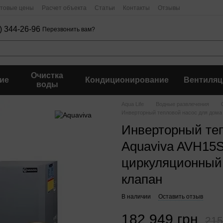
птовые цены
Расчет объекта
Статьи
Контакты
Отзывы
) 344-26-96
Перезвонить вам?
Очистка
ие
Кондиционирование
Вентиляц
воды
Aqua Life
Водные развлечения
Инверторный тепловой насос для дома 
Инверторный теп
Aquaviva AVH15SP
циркуляционный 
клапан
В наличии
Оставить отзыв
182 949 грн
215