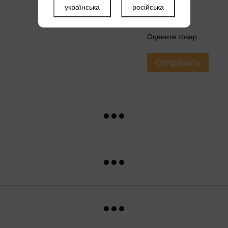
українська
російська
Оцените товар
Отправить